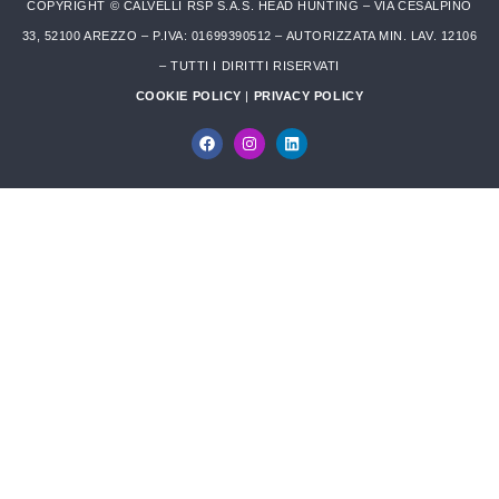
COPYRIGHT © CALVELLI RSP S.A.S. HEAD HUNTING – VIA CESALPINO
33, 52100 AREZZO – P.IVA: 01699390512 – AUTORIZZATA MIN. LAV. 12106
– TUTTI I DIRITTI RISERVATI
COOKIE POLICY
|
PRIVACY POLICY