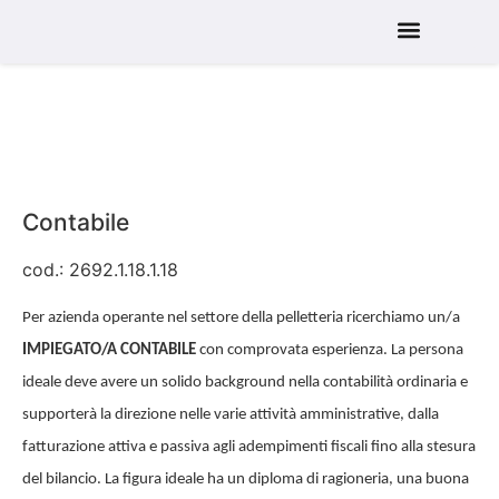
Servizi alle aziende
Servizi ai candidati
Servizi all’Istruzione
Contabile
cod.: 2692.1.18.1.18
Per azienda operante nel settore della pelletteria ricerchiamo un/a
IMPIEGATO/A CONTABILE
con comprovata esperienza. La persona
ideale deve avere un solido background nella contabilità ordinaria e
supporterà la direzione nelle varie attività amministrative, dalla
fatturazione attiva e passiva agli adempimenti fiscali fino alla stesura
del bilancio. La figura ideale ha un diploma di ragioneria, una buona