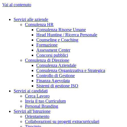
Vai al contenuto
Servizi alle aziende
Consulenza HR
Consulenza Risorse Umane
Head Hunting / Ricerca Personale
Counseling e Coaching
Formazione
Assessment Center
Concorsi pubblici
Consulenza di Direzione
Consulenza Aziendale
Consulenza Organizzativa e Strategica
Controllo di Gestione
Finanza Agevolata
Sistemi di gestione ISO
Servizi ai candidati
Cerca Lavoro
Invia il tuo Curriculum
Personal Branding
Servizi all’Istruzione
Orientamento
Collaborazioni su progetti extracurriculari
Tirocinio